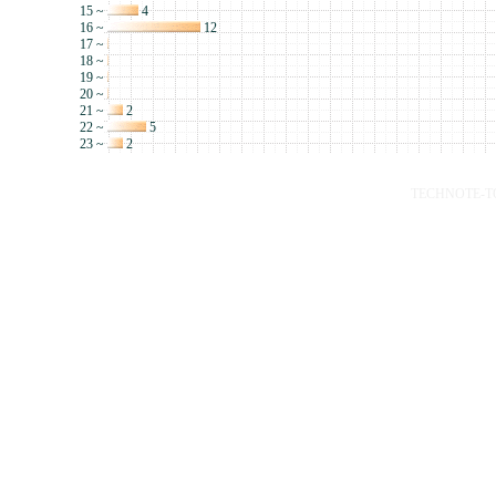
15 ~
4
16 ~
12
17 ~
18 ~
19 ~
20 ~
21 ~
2
22 ~
5
23 ~
2
TECHNOTE-TOP 