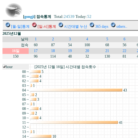
Total:
24539
Today:
52
[
gongji
] 접속통계
[월-일]통계
[일-시]통계
시간대별 누산
365 days
others..
2025년12월
날자
1
2
3
4
5
6
접속
60
87
54
100
68
56
16일
17
18
19
20
21
22
150
96
114
48
32
130
81
hour
[2025년 12월 16일] 시간대별 접속횟수
00 ~
5
01 ~
4
02 ~
4
03 ~
1
04 ~
43
05 ~
2
06 ~
3
07 ~
1
08 ~
4
09 ~
2
10 ~
4
11 ~
41
12 ~
13 ~
1
14 ~
10