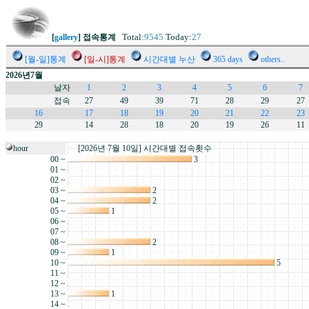
Total:
9545
Today:
27
[
gallery
] 접속통계
[월-일]통계
[일-시]통계
시간대별 누산
365 days
others..
2026년7월
날자
1
2
3
4
5
6
7
접속
27
49
39
71
28
29
27
16
17
18
19
20
21
22
23
29
14
28
18
20
19
26
11
hour
[2026년 7월 10일] 시간대별 접속횟수
00 ~
3
01 ~
02 ~
03 ~
2
04 ~
2
05 ~
1
06 ~
07 ~
08 ~
2
09 ~
1
10 ~
5
11 ~
12 ~
13 ~
1
14 ~