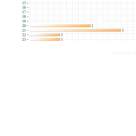
15 ~
16 ~
17 ~
18 ~
19 ~
20 ~
2
21 ~
3
22 ~
1
23 ~
1
TECHNOTE-TOP 