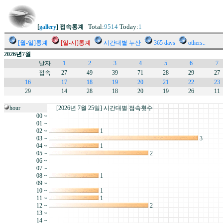
Total:
9514
Today:
1
[
gallery
] 접속통계
[월-일]통계
[일-시]통계
시간대별 누산
365 days
others..
2026년7월
날자
1
2
3
4
5
6
7
접속
27
49
39
71
28
29
27
16
17
18
19
20
21
22
23
29
14
28
18
20
19
26
11
hour
[2026년 7월 25일] 시간대별 접속횟수
00 ~
01 ~
02 ~
1
03 ~
3
04 ~
1
05 ~
2
06 ~
07 ~
08 ~
1
09 ~
10 ~
1
11 ~
1
12 ~
2
13 ~
14 ~